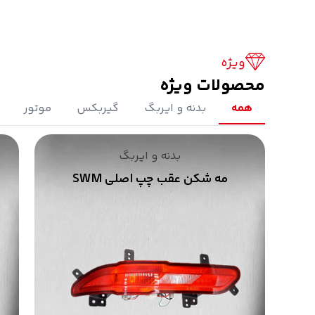
مه شکن عقب چپ اصلی SWM
8,500,000 تومان
0