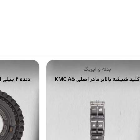
کلید شیشه بالابر مادر اصلی KMC A5
دنده 2 جیلی امگرند گیربکس دنده ای
6,500,00 تومان
4,800,000 تومان