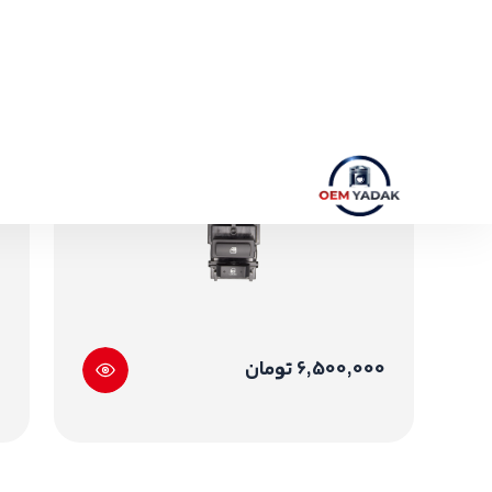
6,500,000 تومان
0
OEMYadak مرجع تأمین قطع