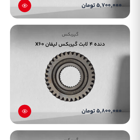
بین چرخ ها و کنترل را در خودرو بر عهده دارد.از طریق
5,700,000 تومان
گیربکس جیلی می توان بدون بالا بردن دور موتور به
سرعت دلخواه رسید و همچنین از سرعت های
ناخواسته پیشگیری کرد و در سراشیبی ها که احتمال
گیربکس
خروج است خودرو را به صورت کامل در اختیار راننده
دنده ۴ ثابت گیربکس لیفان X60
قرار می دهد.تنظیم جهت حرکت خودرو و کارکردن
موتور بدون حرکت خودرو از جمله وظایف گیربکس می
باشد. گیربکس در خودرو یکی از مهم ترین بخش های
آن است.قطعات گیربکس به هم پیوسته هستند و
عملکردشان بهم وابسته می باشد گیربکس جیلی از
قطعات متعددی تشکیل شده است یکی از بخش
های مهم گیربکس چرخ دنده ها روی دسته دنده
داخل کابین هستند و بسته به فعالیت هر یک و
5,800,000 تومان
میزان گشتاور انتقالی از موتور مشخص می شود. و
وجود این چرخ دنده ها در تمامی گیربکس ها ثابت
هستند.