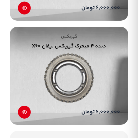
6,000,000 تومان
گیربکس
دنده ۴ متحرک گیربکس لیفان X60
6,000,000 تومان