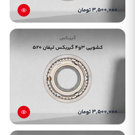
3,500,000 تومان
گیربکس
کشویی 3و4 گیربکس لیفان 520
3,500,000 تومان