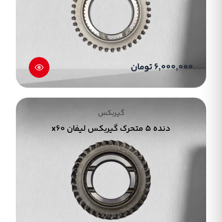
سمت دیگر شیار یاتاقان قرار دارد 5.کاسه
نمد;یاتاقان و روغن در آن در برابر نفوذ گرد و غبار
محافظت می کند 6.دنده برنجی;فلزی و حلقه ای است
و برای درگیری بین دنده کشویی و یاتاقان های
گیربکس از این قطعه استفاده می شود. 7.چرخ دنده
6,000,000 تومان
ها;از اساسی ترین قطعات مکانیکی در پوسته جعبه
دنده به شمار می روند حلقه های فلزی با دیواره
بیرونی دندانه دار و در قطر های متفاوت هستند.
گیربکس
مرکز تخصصی او ام پارت دارای گیربکس جیلی و تمامی
دنده ۵ متحرک گیربکس لیفان x60
قطعات گیربکس جیلی و دیگر لوازم یدکی های جیلی
و لیفان می باشد.