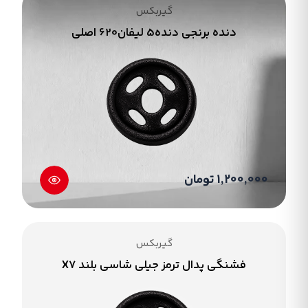
گیربکس
دنده برنجی دنده5 لیفان620 اصلی
1,200,000 تومان
گیربکس
فشنگی پدال ترمز جیلی شاسی بلند X7