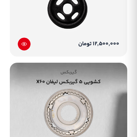
12,500,000 تومان
گیربکس
کشویی 5 گیربکس لیفان X60