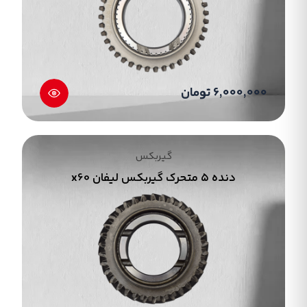
سمت دیگر شیار یاتاقان قرار دارد 5.کاسه
نمد;یاتاقان و روغن در آن در برابر نفوذ گرد و غبار
محافظت می کند 6.دنده برنجی;فلزی و حلقه ای است
و برای درگیری بین دنده کشویی و یاتاقان های
گیربکس از این قطعه استفاده می شود. 7.چرخ دنده
6,000,000 تومان
ها;از اساسی ترین قطعات مکانیکی در پوسته جعبه
دنده به شمار می روند حلقه های فلزی با دیواره
بیرونی دندانه دار و در قطر های متفاوت هستند.
گیربکس
مرکز تخصصی او ام پارت دارای گیربکس جیلی و تمامی
دنده ۵ متحرک گیربکس لیفان x60
قطعات گیربکس جیلی و دیگر لوازم یدکی های جیلی
و لیفان می باشد.