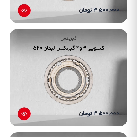
3,500,000 تومان
گیربکس
کشویی 3و4 گیربکس لیفان 520
3,500,000 تومان