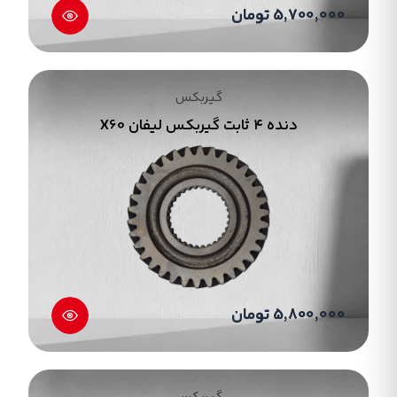
بین چرخ ها و کنترل را در خودرو بر عهده دارد.از طریق
5,700,000 تومان
گیربکس جیلی می توان بدون بالا بردن دور موتور به
سرعت دلخواه رسید و همچنین از سرعت های
ناخواسته پیشگیری کرد و در سراشیبی ها که احتمال
گیربکس
خروج است خودرو را به صورت کامل در اختیار راننده
دنده ۴ ثابت گیربکس لیفان X60
قرار می دهد.تنظیم جهت حرکت خودرو و کارکردن
موتور بدون حرکت خودرو از جمله وظایف گیربکس می
باشد. گیربکس در خودرو یکی از مهم ترین بخش های
آن است.قطعات گیربکس به هم پیوسته هستند و
عملکردشان بهم وابسته می باشد گیربکس جیلی از
قطعات متعددی تشکیل شده است یکی از بخش
های مهم گیربکس چرخ دنده ها روی دسته دنده
داخل کابین هستند و بسته به فعالیت هر یک و
5,800,000 تومان
میزان گشتاور انتقالی از موتور مشخص می شود. و
وجود این چرخ دنده ها در تمامی گیربکس ها ثابت
هستند.