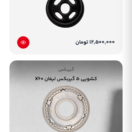
12,500,000 تومان
گیربکس
کشویی 5 گیربکس لیفان X60