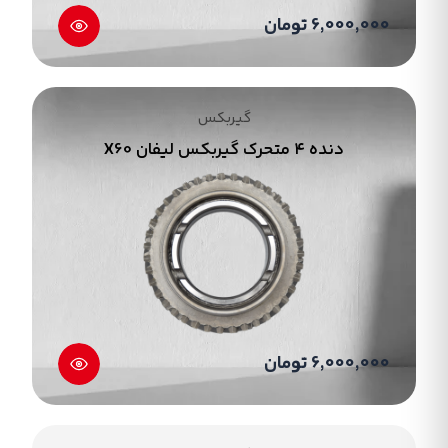
6,000,000 تومان
گیربکس
دنده ۴ متحرک گیربکس لیفان X60
6,000,000 تومان