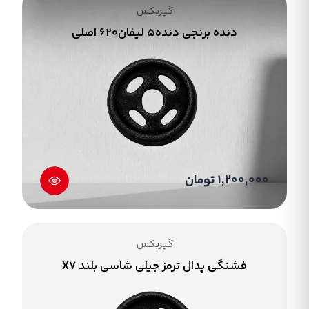
گیربکس
دنده برنجی دنده5 لیفان620 اصلی
1,200,000 تومان
گیربکس
فشنگی پدال ترمز جیلی شاسی بلند X7