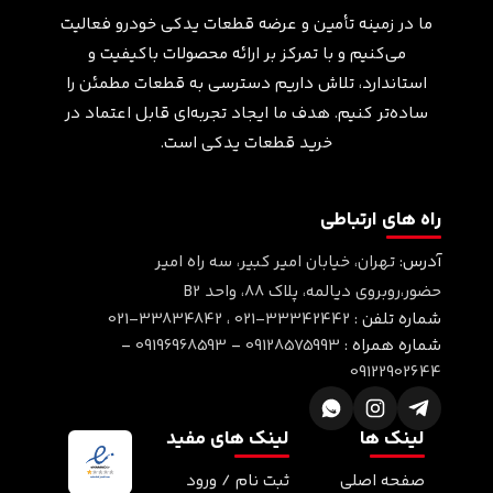
ما در زمینه تأمین و عرضه قطعات یدکی خودرو فعالیت
می‌کنیم و با تمرکز بر ارائه محصولات باکیفیت و
استاندارد، تلاش داریم دسترسی به قطعات مطمئن را
ساده‌تر کنیم. هدف ما ایجاد تجربه‌ای قابل اعتماد در
خرید قطعات یدکی است.
راه های ارتباطی
آدرس:
تهران، خیابان امیر کبیر، سه راه امیر
حضور،روبروی دیالمه، پلاک ۸۸، واحد B2
شماره تلفن :
021-33342442
،
021-33834842
شماره همراه :
09128575993
-
09196968593
-
09122902644
لینک ها
لینک های مفید
صفحه اصلی
ثبت نام / ورود