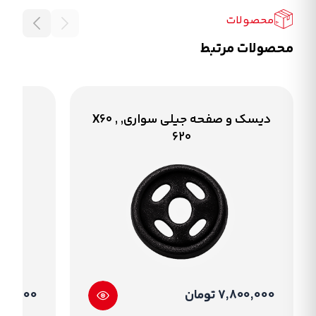
محصولات
محصولات مرتبط
دیسک و صفحه جیلی سواری, X60 ,
کیت
620
7,800,000 تومان
26,000,000