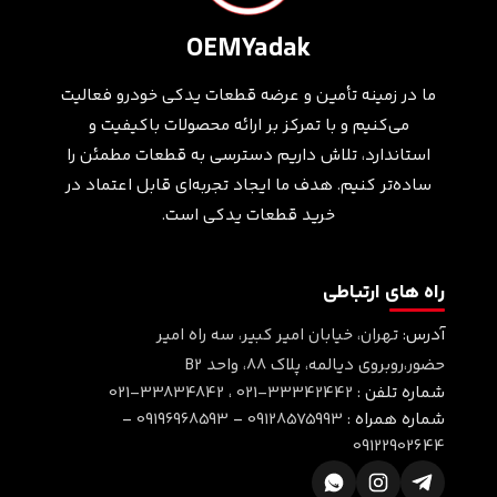
OEMYadak
ما در زمینه تأمین و عرضه قطعات یدکی خودرو فعالیت
می‌کنیم و با تمرکز بر ارائه محصولات باکیفیت و
استاندارد، تلاش داریم دسترسی به قطعات مطمئن را
ساده‌تر کنیم. هدف ما ایجاد تجربه‌ای قابل اعتماد در
خرید قطعات یدکی است.
راه های ارتباطی
آدرس:
تهران، خیابان امیر کبیر، سه راه امیر
حضور،روبروی دیالمه، پلاک ۸۸، واحد B2
شماره تلفن :
021-33342442
،
021-33834842
شماره همراه :
09128575993
-
09196968593
-
09122902644