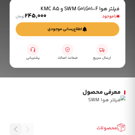
فیلتر هوا SWM G01,G01-F و KMC A5
245,000
ناموجود
تومان
اطلاع‌رسانی موجودی
ارسال سریع
ضمانت اصالت
پشتیبانی
معرفی محصول
محصولات