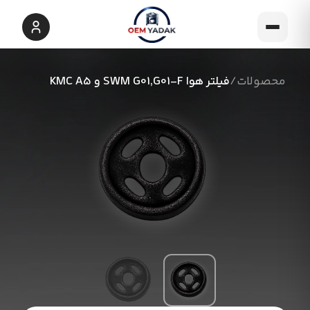
محصولات
/
فیلتر هوا SWM G01,G01-F و KMC A5