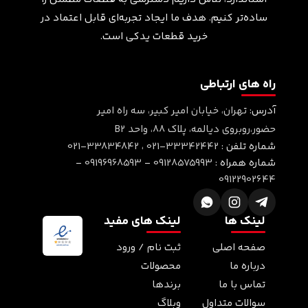
ساده‌تر کنیم. هدف ما ایجاد تجربه‌ای قابل اعتماد در
خرید قطعات یدکی است.
راه های ارتباطی
آدرس:
تهران، خیابان امیر کبیر، سه راه امیر
حضور،روبروی دیالمه، پلاک ۸۸، واحد B2
شماره تلفن :
021-33342442
،
021-33834842
شماره همراه :
09128575993
-
09196968593
-
09122902644
لینک ها
لینک های مفید
صفحه اصلی
ثبت نام / ورود
درباره ما
محصولات
تماس با ما
برندها
سوالات متداول
وبلاگ