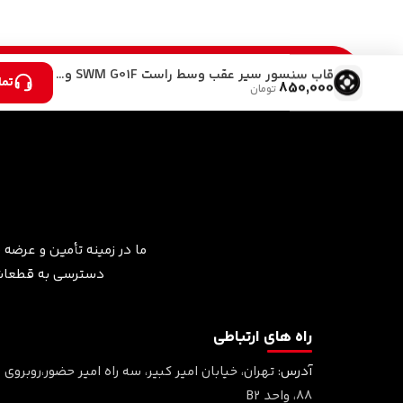
خرید آسان
قاب سنسور سپر عقب وسط راست SWM G01F و KMCA5
تما
850,000
تومان
ما در زمینه تأمین و عرضه 
دسترسی به قطعات م
راه های ارتباطی
آدرس:
تهران، خیابان امیر کبیر، سه راه امیر حضور،روبروی د
۸۸، واحد B2