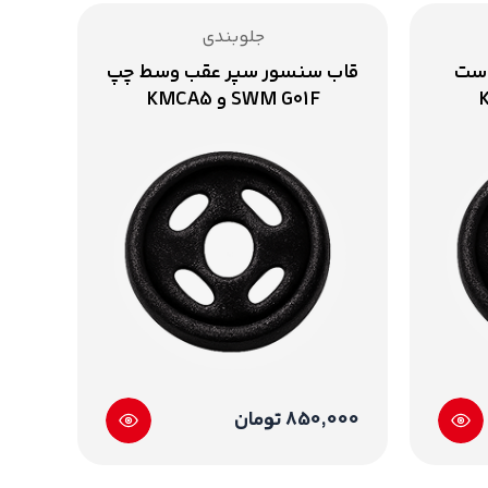
جلوبندی
است
قاب سنسور سپر عقب وسط چپ
ق
SWM G01F و KMCA5
850,000 تومان
0,000