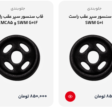
جلوبندی
جلوبندی
سنسور سپر عقب راست
قاب سنسور سپر عقب ر
SWM G01
SWM G01F و KMCA5
ومان
850,000 تومان