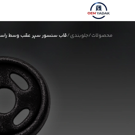
محصولات
/
جلوبندی
/
قاب سنسور سپر عقب وسط راست SWM G01F و A5