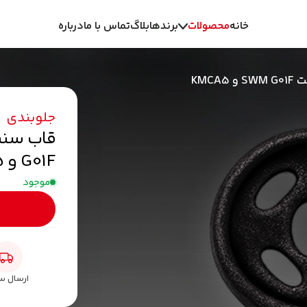
خانه
محصولات
برندها
بلاگ
تماس با ما
درباره
همه موتور
KMC
قطعات موتوری swm
جلوبندی
G01F و KMCA5
موجود
ارسال س