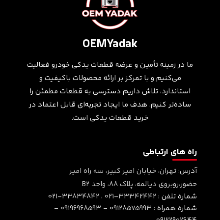
OEMYadak
ما در زمینه تأمین و عرضه قطعات یدکی خودرو فعالیت
می‌کنیم و با تمرکز بر ارائه محصولات باکیفیت و
استاندارد، تلاش داریم دسترسی به قطعات مطمئن را
ساده‌تر کنیم. هدف ما ایجاد تجربه‌ای قابل اعتماد در
خرید قطعات یدکی است.
راه های ارتباطی
آدرس:
تهران، خیابان امیر کبیر، سه راه امیر
حضور،روبروی دیالمه، پلاک ۸۸، واحد B2
شماره تلفن :
021-33342442
،
021-33834842
شماره همراه :
09128575993
-
09196968593
-