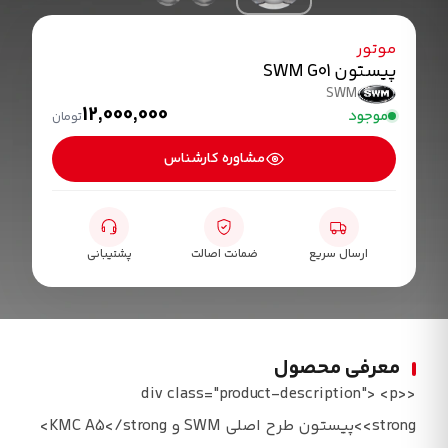
موتور
پیستون SWM G01
SWM
12,000,000
موجود
تومان
مشاوره کارشناس
ارسال سریع
ضمانت اصالت
پشتیبانی
معرفی محصول
<div class="product-description"> <p>
<strong>پیستون طرح اصلی SWM و KMC A5</strong>