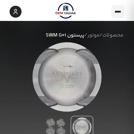
محصولات
/
موتور
/
پیستون SWM G01