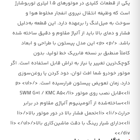
یکی از قطعات کلیدی در موتورهای 1.5 لیتری توربوشارژ
است که وظیفه انتقال نیروی انفجار مخلوط هوا و
سوخت به میل‌لنگ را برعهده دارد. این قطعه به‌دلیل
فشار و دمای بالا باید از آلیاژ مقاوم و دقیق ساخته شده
باشد. </p> <p> این مدل پیستون با طراحی و ابعاد
کاملاً منطبق بر نسخه فابریک خط تولید، بدون
کوچک‌ترین تغییر یا نیاز به تراش قابل استفاده است. اگر
موتور خودرو شما افت توان، دود کردن یا روغن‌سوزی
دارد، زمان تعویض پیستون فرارسیده است. </p> <ul>
<li>قابل نصب روی موتور SWM G01 / KMC A5</li>
<li>ساخته‌شده از آلومینیوم آلیاژی مقاوم در برابر
حرارت</li> <li>تحمل فشار بالا در دور موتور بالا</li>
<li>دارای شیار رینگ با دقت ماشین‌کاری بالا</li> </ul>
</div>