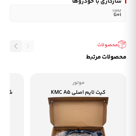
سازگاری با خودروها
SWM
G01
محصولات
محصولات مرتبط
موتور
کیت تایم اصلی KMC A5