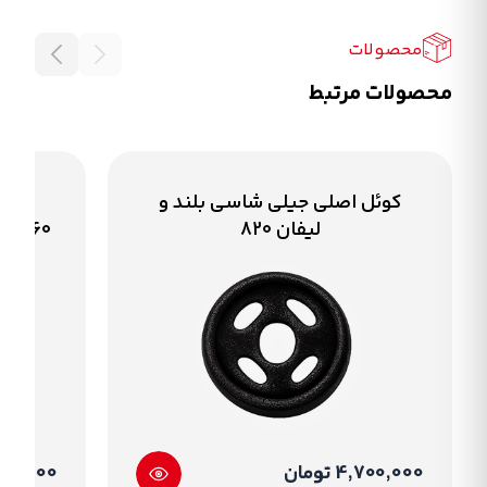
محصولات
محصولات مرتبط
کوئل اصلی جیلی شاسی بلند و
صاف
لیفان 820
X60,جیلی امگرند سواری(VT2,VT3)
4,700,000 تومان
2,300,000 