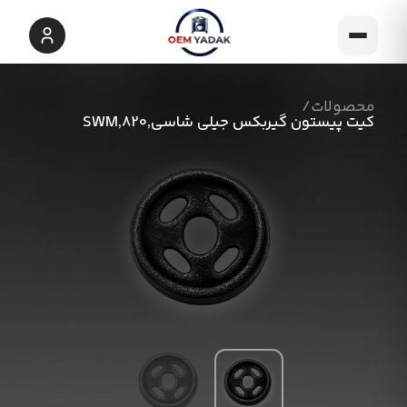
محصولات
/
کیت پیستون گیربکس جیلی شاسی,820,SWM