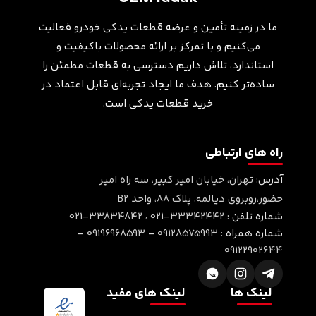
ما در زمینه تأمین و عرضه قطعات یدکی خودرو فعالیت
می‌کنیم و با تمرکز بر ارائه محصولات باکیفیت و
استاندارد، تلاش داریم دسترسی به قطعات مطمئن را
ساده‌تر کنیم. هدف ما ایجاد تجربه‌ای قابل اعتماد در
خرید قطعات یدکی است.
راه های ارتباطی
آدرس:
تهران، خیابان امیر کبیر، سه راه امیر
حضور،روبروی دیالمه، پلاک ۸۸، واحد B2
شماره تلفن :
021-33342442
،
021-33834842
شماره همراه :
09128575993
-
09196968593
-
09122902644
لینک ها
لینک های مفید