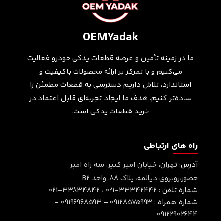
OEMYadak
ما در زمینه تأمین و عرضه قطعات یدکی خودرو فعالیت
می‌کنیم و با تمرکز بر ارائه محصولات باکیفیت و
استاندارد، تلاش داریم دسترسی به قطعات مطمئن را
ساده‌تر کنیم. هدف ما ایجاد تجربه‌ای قابل اعتماد در
خرید قطعات یدکی است.
راه های ارتباطی
آدرس:
تهران، خیابان امیر کبیر، سه راه امیر
حضور،روبروی دیالمه، پلاک ۸۸، واحد B2
شماره تلفن :
021-33342442
،
021-33834842
شماره همراه :
09128575993
-
09196968593
-
09122902644