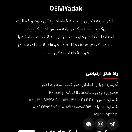
OEMYadak
ما در زمینه تأمین و عرضه قطعات یدکی خودرو فعالیت
می‌کنیم و با تمرکز بر ارائه محصولات باکیفیت و
استاندارد، تلاش داریم دسترسی به قطعات مطمئن را
ساده‌تر کنیم. هدف ما ایجاد تجربه‌ای قابل اعتماد در
خرید قطعات یدکی است.
راه های ارتباطی
آدرس:
تهران، خیابان امیر کبیر، سه راه امیر
حضور،روبروی دیالمه، پلاک ۸۸، واحد B2
شماره تلفن :
021-33342442
،
021-33834842
شماره همراه :
09128575993
-
09196968593
-
09122902644